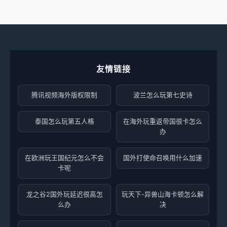
友情链接
腾讯视频海外版权限制
波兰怎么玩第七史诗
泰国怎么玩第五人格
在海外玩重返帝国很卡怎么
办
在欧洲玩王国纪元怎么不会
国外打使命召唤用什么加速
卡呢
龙之谷2国外玩延迟很高怎
玩天下-异兽山海卡顿怎么解
么办
决