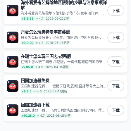
据不泄露 阻止第三方对数据进行窃取和监听
海外看爱奇艺解除地区限制的步骤与注意事项详
解
下载
海外看爱奇艺解除地区限制的步骤与注意事项详解，助
力海外华人高速访问国内网络，快速开启国内各直播平
v8.9.88
⭐ 4.7
2025-05-22更新
台,解决国内视频、音乐卡顿问题；更能加速海量国服游
戏，超低延迟稳定不掉线,畅享国内网络！
丹麦怎么玩奥特曼宇宙英雄
丹麦怎么玩奥特曼宇宙英雄，加速访问中国音视频和网
下载
站，专业回国加速器，帮你加速访问优酷、bilibili、腾讯
v9.0.20
⭐ 4.8
2025-06-08更新
视频、爱奇艺等，加速国服游戏，例如原神、阴阳师、
和平精英、使命召唤、天涯明月刀、一梦江湖、幻书启
示录、明日方舟、战双帕弥什、sky光·遇、另一个伊甸
在瑞士怎么玩三国志·战略版
园等国内各种服务,回国加速器致力于帮助海外华人和留
在瑞士怎么玩三国志·战略版，一键代理翻墙回国的穿梭
下载
学生、港澳台地区用户提供最好的回国游戏和音乐视频
VPN，帮助海外华人留学生及港澳台地区用户破除地区
v7.85.0
⭐ 4.9
2025-04-15更新
加速服务，可以在海外或港澳台地区流畅加速国服游戏
版权限制问题，一键降低游戏延迟，加速访问中国网
和音视频服务，提供专业稳定的全球回国线路和游戏加
站、游戏及应用。
速专线。能加速访问优酷、爱奇艺、腾讯视频、B站、芒
回国加速器免费
果TV、西瓜视频、QQ音乐、网易云音乐、酷狗音乐、
YY等主流网站应用解除限制，带你穿梭加速回国。目前
回国加速器免费，一键畅享游戏,视频,直播等各大主流
下载
已有上百万用户，用户整体好评95%以上，一对一在线
App应用,视频加载极速不卡顿。人在海外听歌,玩国服游
v9.8.5
⭐ 4.6
2025-07-19更新
客服支持，保障你的使用体验。
戏 简单易用。
回国加速器下载
回国加速器下载，一键代理翻墙回国的穿梭VPN，帮助
下载
海外华人留学生及港澳台地区用户破除地区版权限制问
v10.28.0
⭐ 4.7
2025-08-25更新
题，一键降低游戏延迟，加速访问中国网站、游戏及应
用。