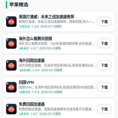
等主流网站应用解除限制，带你穿梭加速回国。目前已
苹果精选
有上百万用户，用户整体好评95%以上，一对一在线客
服支持，保障你的使用体验。
美国打漫威：未来之战加速器推荐
美国打漫威：未来之战加速器推荐，扬帆回国,快人一步
下载
1100万海外华人都在用的音乐视频回国加速器 Android
v12.5.0
⭐ 4.8
2025-07-19更新
iOS Windows Mac TV VIP 支持多种加速场景 了解更多
看视频 全球高速通道搭配第三方CDN节点,解锁加速腾
讯视频、爱奇艺、哔哩哔哩和优酷视频,在国外也能畅快
海外怎么看腾讯视频
追剧!
海外怎么看腾讯视频，150条高速回国线路 自有高速中
下载
转节点 无需注册 一键连接 提供高速线路 应用内直达视
v6.8.2
⭐ 4.7
2025-09-03更新
频音乐app,快人一步 应用模式 App互不干扰 不间断的隐
私保护 数据加密 隐私保护 保持高速同时确保数据不泄
露 阻止第三方对数据进行窃取和监听
海外回国加速器
海外回国加速器，在海外地区使用B站,经常会遇到B站地
下载
区版权限制/网络IP屏蔽,缓冲卡顿等问题,使用我们的哔
v8.0.45
⭐ 4.9
2025-02-28更新
哩哔哩专用回国VPN,可加速解决各类网络问题,一键网络
回国,全球智能专线为您提供最优线路,一对一技术客服
7*24小时服务。
回国VPN
回国VPN，在海外地区使用B站,经常会遇到B站地区版权
下载
限制/网络IP屏蔽,缓冲卡顿等问题,使用我们的哔哩哔哩
v28.5.0
⭐ 4.9
2025-02-28更新
专用回国VPN,可加速解决各类网络问题,一键网络回国,
全球智能专线为您提供最优线路,一对一技术客服7*24小
时服务。
免费回国加速器
免费回国加速器，回国加速器拥有全球海量节点覆盖，
下载
运营商专线不卡顿超稳定，专为海外华人和留学生打
v9.9.5
⭐ 4.7
2025-03-12更新
造，帮助海外华人免除地域限制，随时高速稳定低延迟