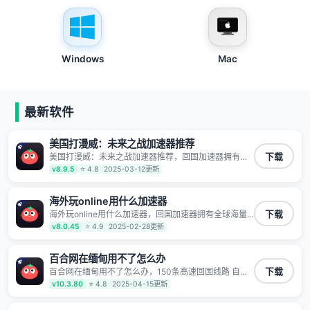
Windows
Mac
最新软件
美国打漫威：未来之战加速器推荐
美国打漫威：未来之战加速器推荐，回国加速器拥有全
下载
球海量节点覆盖，运营商专线不卡顿超稳定，专为海外
v8.9.5
⭐ 4.8
2025-03-12更新
华人和留学生打造，帮助海外华人免除地域限制，随时
高速稳定低延迟玩国服游戏、观看高清视频、听高品质
音乐。
海外玩online用什么加速器
海外玩online用什么加速器，回国加速器拥有全球海量
下载
节点覆盖，运营商专线不卡顿超稳定，专为海外华人和
v8.0.45
⭐ 4.9
2025-02-28更新
留学生打造，帮助海外华人免除地域限制，随时高速稳
定低延迟玩国服游戏、观看高清视频、听高品质音乐。
百合网在缅甸用不了怎么办
百合网在缅甸用不了怎么办，150条高速回国线路 自有
下载
高速中转节点 无需注册 一键连接 提供高速线路 应用内
v10.3.80
⭐ 4.8
2025-04-15更新
直达视频音乐app,快人一步 应用模式 App互不干扰 不间
断的隐私保护 数据加密 隐私保护 保持高速同时确保数