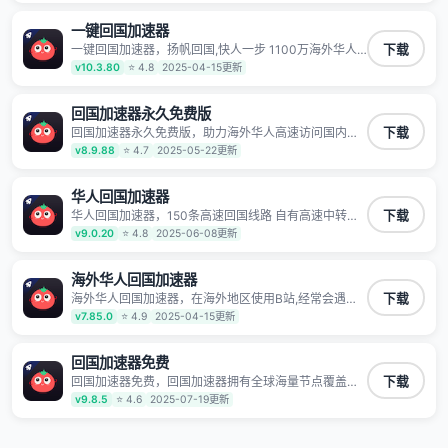
玩国服游戏、观看高清视频、听高品质音乐。
一键回国加速器
一键回国加速器，扬帆回国,快人一步 1100万海外华人
下载
都在用的音乐视频回国加速器 Android iOS Windows
v10.3.80
⭐ 4.8
2025-04-15更新
Mac TV VIP 支持多种加速场景 了解更多 看视频 全球高
速通道搭配第三方CDN节点,解锁加速腾讯视频、爱奇
艺、哔哩哔哩和优酷视频,在国外也能畅快追剧!
回国加速器永久免费版
回国加速器永久免费版，助力海外华人高速访问国内网
下载
络，快速开启国内各直播平台,解决国内视频、音乐卡顿
v8.9.88
⭐ 4.7
2025-05-22更新
问题；更能加速海量国服游戏，超低延迟稳定不掉线,畅
享国内网络！
华人回国加速器
华人回国加速器，150条高速回国线路 自有高速中转节
下载
点 无需注册 一键连接 提供高速线路 应用内直达视频音
v9.0.20
⭐ 4.8
2025-06-08更新
乐app,快人一步 应用模式 App互不干扰 不间断的隐私保
护 数据加密 隐私保护 保持高速同时确保数据不泄露 阻
止第三方对数据进行窃取和监听
海外华人回国加速器
海外华人回国加速器，在海外地区使用B站,经常会遇到B
下载
站地区版权限制/网络IP屏蔽,缓冲卡顿等问题,使用我们
v7.85.0
⭐ 4.9
2025-04-15更新
的哔哩哔哩专用回国VPN,可加速解决各类网络问题,一键
网络回国,全球智能专线为您提供最优线路,一对一技术客
服7*24小时服务。
回国加速器免费
回国加速器免费，回国加速器拥有全球海量节点覆盖，
下载
运营商专线不卡顿超稳定，专为海外华人和留学生打
v9.8.5
⭐ 4.6
2025-07-19更新
造，帮助海外华人免除地域限制，随时高速稳定低延迟
玩国服游戏、观看高清视频、听高品质音乐。