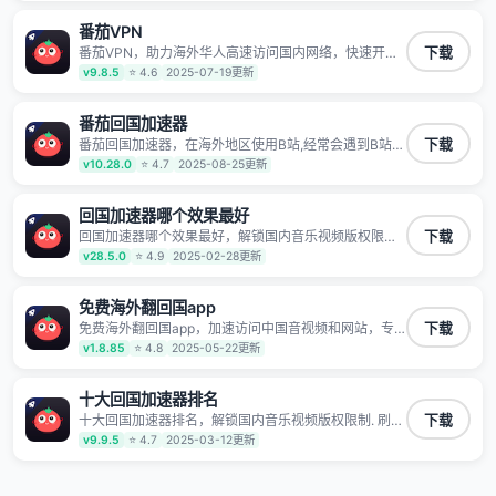
频服务，提供专业稳定的全球回国线路和游戏加速专
线。能加速访问优酷、爱奇艺、腾讯视频、B站、芒果
番茄VPN
TV、西瓜视频、QQ音乐、网易云音乐、酷狗音乐、YY
等主流网站应用解除限制，带你穿梭加速回国。目前已
番茄VPN，助力海外华人高速访问国内网络，快速开启
下载
有上百万用户，用户整体好评95%以上，一对一在线客
国内各直播平台,解决国内视频、音乐卡顿问题；更能加
v9.8.5
⭐ 4.6
2025-07-19更新
服支持，保障你的使用体验。
速海量国服游戏，超低延迟稳定不掉线,畅享国内网络！
番茄回国加速器
番茄回国加速器，在海外地区使用B站,经常会遇到B站地
下载
区版权限制/网络IP屏蔽,缓冲卡顿等问题,使用我们的哔
v10.28.0
⭐ 4.7
2025-08-25更新
哩哔哩专用回国VPN,可加速解决各类网络问题,一键网络
回国,全球智能专线为您提供最优线路,一对一技术客服
7*24小时服务。
回国加速器哪个效果最好
回国加速器哪个效果最好，解锁国内音乐视频版权限制.
下载
刷剧不卡，高清秒开. 有效降低国服游戏延迟. 提升国内
v28.5.0
⭐ 4.9
2025-02-28更新
主流应用访问速度 ; 独创加速黑科技 · 海量边缘. 动态多
线. 智能流控。
免费海外翻回国app
免费海外翻回国app，加速访问中国音视频和网站，专
下载
业回国加速器，帮你加速访问优酷、bilibili、腾讯视频、
v1.8.85
⭐ 4.8
2025-05-22更新
爱奇艺等，加速国服游戏，例如原神、阴阳师、和平精
英、使命召唤、天涯明月刀、一梦江湖、幻书启示录、
明日方舟、战双帕弥什、sky光·遇、另一个伊甸园等国
十大回国加速器排名
内各种服务,回国加速器致力于帮助海外华人和留学生、
十大回国加速器排名，解锁国内音乐视频版权限制. 刷剧
下载
港澳台地区用户提供最好的回国游戏和音乐视频加速服
不卡，高清秒开. 有效降低国服游戏延迟. 提升国内主流
v9.9.5
⭐ 4.7
2025-03-12更新
务，可以在海外或港澳台地区流畅加速国服游戏和音视
应用访问速度 ; 独创加速黑科技 · 海量边缘. 动态多线. 智
频服务，提供专业稳定的全球回国线路和游戏加速专
能流控。
线。能加速访问优酷、爱奇艺、腾讯视频、B站、芒果
TV、西瓜视频、QQ音乐、网易云音乐、酷狗音乐、YY