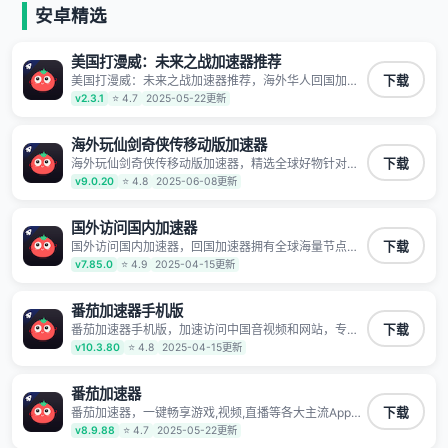
安卓精选
美国打漫威：未来之战加速器推荐
美国打漫威：未来之战加速器推荐，海外华人回国加速
下载
器,为境外华人解决海外怎么听歌?海外怎么看剧?海外怎
v2.3.1
⭐ 4.7
2025-05-22更新
么玩游戏不卡等境外难题,全球回国稳定国内节点,专业、
流畅加速让海外党们一键轻松回国,简单好用
海外玩仙剑奇侠传移动版加速器
海外玩仙剑奇侠传移动版加速器，精选全球好物针对海
下载
外华人、留学生和海外出差用户打造的一款高质量专属
v9.0.20
⭐ 4.8
2025-06-08更新
回国加速器,只要身处海外即可一键加速畅享国内网络:追
剧听歌、影音娱乐、游戏电竞、赛事直播、商务办公、
炒股等多场景的应用及网络加速
国外访问国内加速器
国外访问国内加速器，回国加速器拥有全球海量节点覆
下载
盖，运营商专线不卡顿超稳定，专为海外华人和留学生
v7.85.0
⭐ 4.9
2025-04-15更新
打造，帮助海外华人免除地域限制，随时高速稳定低延
迟玩国服游戏、观看高清视频、听高品质音乐。
番茄加速器手机版
番茄加速器手机版，加速访问中国音视频和网站，专业
下载
回国加速器，帮你加速访问优酷、bilibili、腾讯视频、爱
v10.3.80
⭐ 4.8
2025-04-15更新
奇艺等，加速国服游戏，例如原神、阴阳师、和平精
英、使命召唤、天涯明月刀、一梦江湖、幻书启示录、
明日方舟、战双帕弥什、sky光·遇、另一个伊甸园等国
番茄加速器
内各种服务,回国加速器致力于帮助海外华人和留学生、
番茄加速器，一键畅享游戏,视频,直播等各大主流App应
下载
港澳台地区用户提供最好的回国游戏和音乐视频加速服
用,视频加载极速不卡顿。人在海外听歌,玩国服游戏 简
v8.9.88
⭐ 4.7
2025-05-22更新
务，可以在海外或港澳台地区流畅加速国服游戏和音视
单易用。